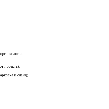
 организации.
;
т проекта);
арковка и слайд;